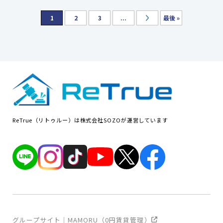
1
2
3
...
最後 »
ReTrue（リトゥルー）は株式会社SOZOが運営しています
グループサイト｜MAMORU（0円賃貸管理）