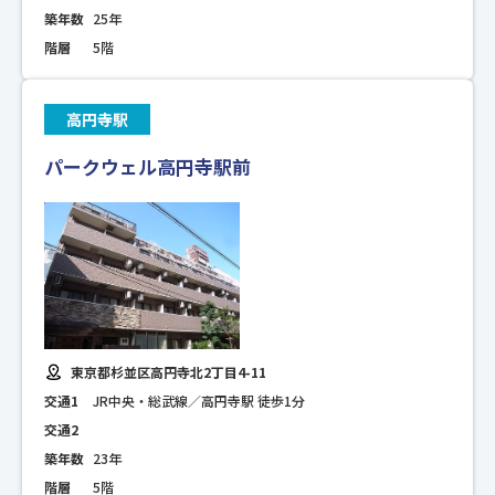
築年数
25年
階層
5階
高円寺駅
パークウェル高円寺駅前
東京都杉並区高円寺北2丁目4-11
交通1
JR中央・総武線／高円寺駅 徒歩1分
交通2
築年数
23年
階層
5階