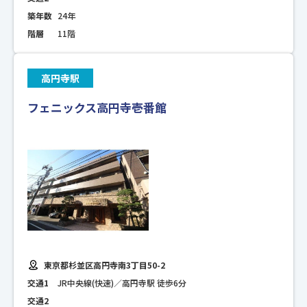
築年数
24年
階層
11階
高円寺駅
フェニックス高円寺壱番館
東京都杉並区高円寺南3丁目50-2
交通1
JR中央線(快速)／高円寺駅 徒歩6分
交通2