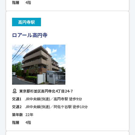
階層
4階
高円寺駅
ロアール高円寺
東京都杉並区高円寺北4丁目24-7
交通1
JR中央線(快速)／高円寺駅 徒歩9分
交通2
JR中央線(快速)／阿佐ケ谷駅 徒歩10分
築年数
22年
階層
4階