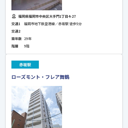
福岡県福岡市中央区大手門1丁目4-27
交通1
福岡市地下鉄空港線／赤坂駅 徒歩5分
交通2
築年数
29年
階層
9階
赤坂駅
ローズモント・フレア舞鶴