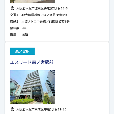
大阪府大阪市城東区森之宮2丁目18-6
交通1
JR大阪環状線／森ノ宮駅 徒歩6分
交通2
大阪メトロ中央線／緑橋駅 徒歩6分
築年数
5年
階層
15階
森ノ宮駅
エスリード森ノ宮駅前
大阪府大阪市東成区中道1丁目11-20