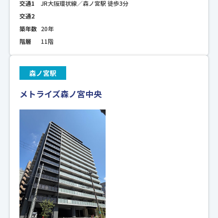
交通1
JR大阪環状線／森ノ宮駅 徒歩3分
交通2
築年数
20年
階層
11階
森ノ宮駅
メトライズ森ノ宮中央