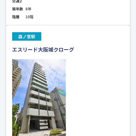
交通2
築年数
8年
階層
10階
森ノ宮駅
エスリード大阪城クローグ