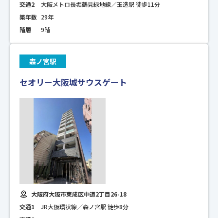
交通2
大阪メトロ長堀鶴見緑地線／玉造駅 徒歩11分
築年数
29年
階層
9階
森ノ宮駅
セオリー大阪城サウスゲート
大阪府大阪市東成区中道2丁目26-18
交通1
JR大阪環状線／森ノ宮駅 徒歩8分