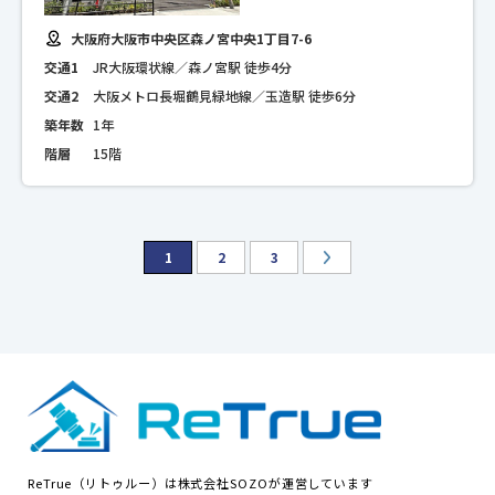
大阪府大阪市中央区森ノ宮中央1丁目7-6
交通1
JR大阪環状線／森ノ宮駅 徒歩4分
交通2
大阪メトロ長堀鶴見緑地線／玉造駅 徒歩6分
築年数
1年
階層
15階
1
2
3
ReTrue（リトゥルー）は株式会社SOZOが運営しています