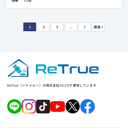
1
2
3
...
最後 »
ReTrue（リトゥルー）は株式会社SOZOが運営しています