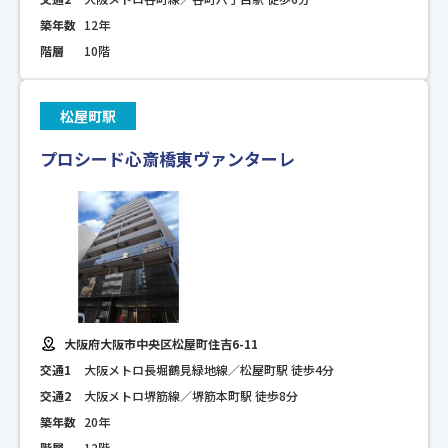
築年数
12年
階層
10階
松屋町駅
プロシード心斎橋東ヴァンターレ
大阪府大阪市中央区松屋町住吉6-11
交通1
大阪メトロ長堀鶴見緑地線／松屋町駅 徒歩4分
交通2
大阪メトロ堺筋線／堺筋本町駅 徒歩8分
築年数
20年
階層
12階